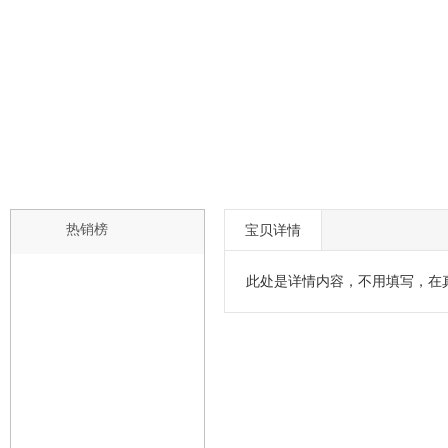
热销榜
宝贝详情
此处是详情内容，不用填写，在