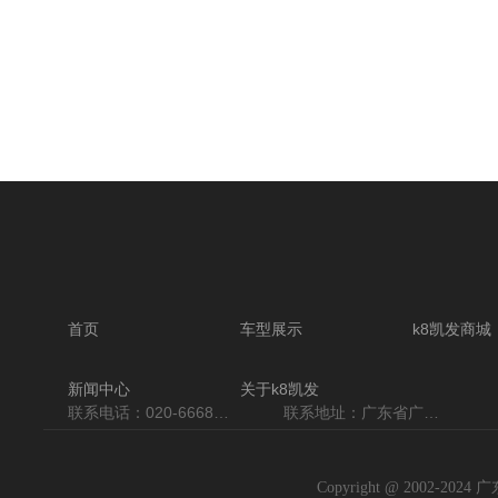
首页
车型展示
k8凯发商城
新闻中心
关于k8凯发
联系电话：020-66685626
联系地址：广东省广州市番禺区迎星东路1号
Copyright @ 2002-